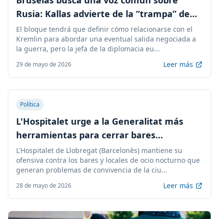
Bruselas busca una voz común sobre
Rusia: Kallas advierte de la “trampa” de
elegir un negociador
El bloque tendrá que definir cómo relacionarse con el
Kremlin para abordar una eventual salida negociada a
la guerra, pero la jefa de la diplomacia eu...
Leer más
29 de mayo de 2026
Política
L'Hospitalet urge a la Generalitat más
herramientas para cerrar bares
conflictivos de ocio nocturno
L'Hospitalet de Llobregat (Barcelonès) mantiene su
ofensiva contra los bares y locales de ocio nocturno que
generan problemas de convivencia de la ciu...
Leer más
28 de mayo de 2026