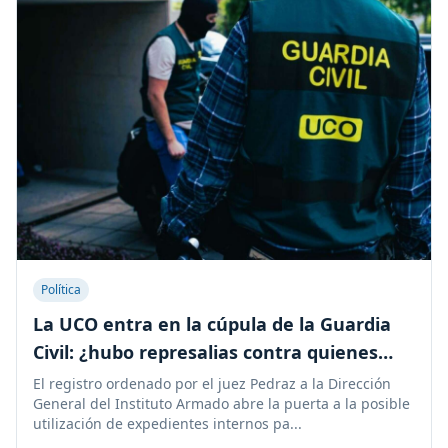
Política
La UCO entra en la cúpula de la Guardia
Civil: ¿hubo represalias contra quienes
cercaban al PSOE?
El registro ordenado por el juez Pedraz a la Dirección
General del Instituto Armado abre la puerta a la posible
utilización de expedientes internos pa...