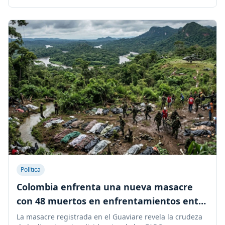
Política
Colombia enfrenta una nueva masacre
con 48 muertos en enfrentamientos entre
disidencias de las FARC
La masacre registrada en el Guaviare revela la crudeza