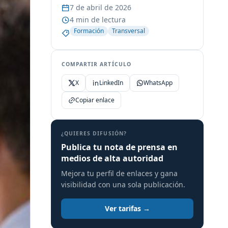
7 de abril de 2026
4 min de lectura
Formación
Transversal
COMPARTIR ARTÍCULO
X
LinkedIn
WhatsApp
Copiar enlace
¿QUIERES DIFUSIÓN?
Publica tu nota de prensa en
medios de alta autoridad
Mejora tu perfil de enlaces y gana
visibilidad con una sola publicación.
Ver tarifas →