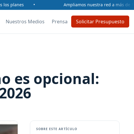
os planes
•
Ampliamos nuestra red a más de 100 pe
Nuestros Medios
Prensa
Solicitar Presupuesto
no es opcional:
 2026
SOBRE ESTE ARTÍCULO