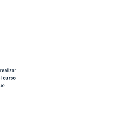
realizar
el
curso
ue