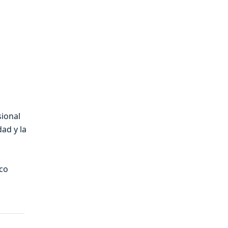
s
sional
ad y la
ico