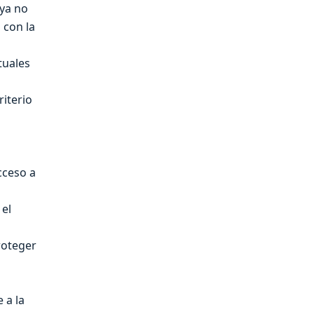
 ya no
 con la
tuales
iterio
cceso a
 el
roteger
 a la