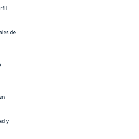
fil
ales de
a
 en
ad y