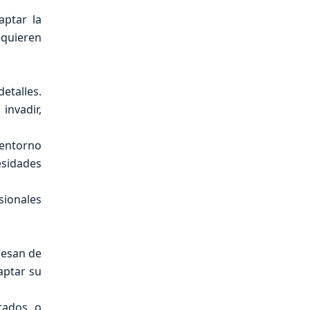
aptar la
equieren
etalles.
invadir,
 entorno
esidades
sionales
resan de
aptar su
ptados o