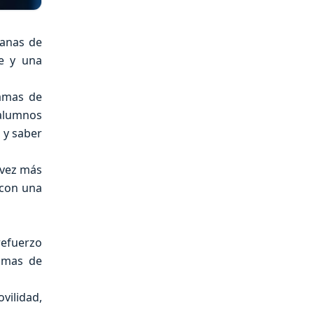
ganas de
te y una
ramas de
 alumnos
 y saber
 vez más
 con una
refuerzo
ramas de
vilidad,