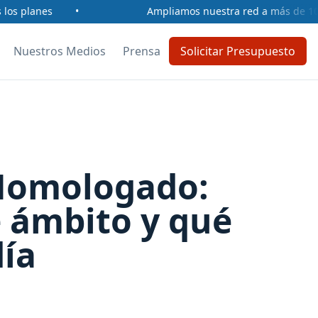
s planes
•
Ampliamos nuestra red a más de 100 per
Nuestros Medios
Prensa
Solicitar Presupuesto
 Homologado:
e ámbito y qué
día