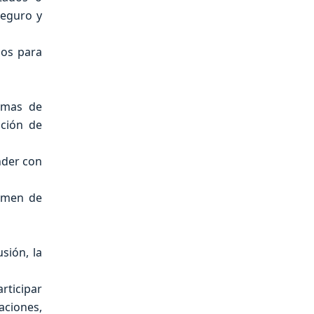
seguro y
dos para
lemas de
ación de
nder con
rmen de
sión, la
rticipar
aciones,