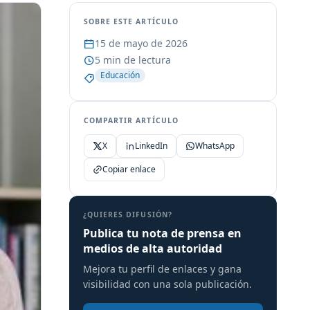
SOBRE ESTE ARTÍCULO
15 de mayo de 2026
5 min de lectura
Educación
COMPARTIR ARTÍCULO
X
LinkedIn
WhatsApp
Copiar enlace
¿QUIERES DIFUSIÓN?
Publica tu nota de prensa en
medios de alta autoridad
Mejora tu perfil de enlaces y gana
visibilidad con una sola publicación.