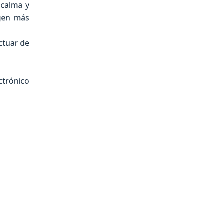
 calma y
agen más
ctuar de
ctrónico