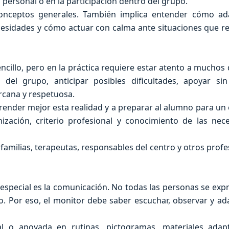
 personal o en la participación dentro del grupo.
conceptos generales. También implica entender cómo ad
cesidades y cómo actuar con calma ante situaciones que r
cillo, pero en la práctica requiere estar atento a muchos d
el grupo, anticipar posibles dificultades, apoyar sin 
rcana y respetuosa.
nder mejor esta realidad y a preparar al alumno para un
ación, criterio profesional y conocimiento de las nec
amilias, terapeutas, responsables del centro y otros profe
special es la comunicación. No todas las personas se exp
. Por eso, el monitor debe saber escuchar, observar y ad
al o apoyada en rutinas, pictogramas, materiales ada