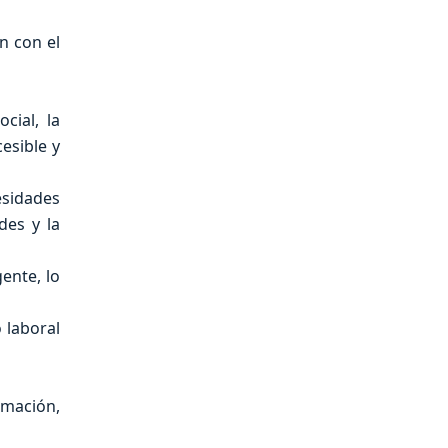
n con el
cial, la
esible y
esidades
des y la
ente, lo
 laboral
rmación,